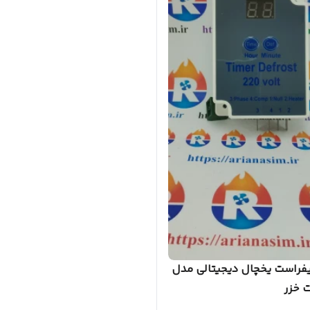
یفراست یخچال دیجیتالی مدل
 خزر