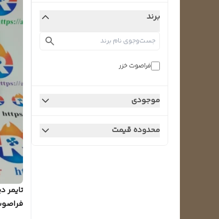
برند
فراصوت خزر
موجودی
محدوده قیمت
تایمر د
فراصوت