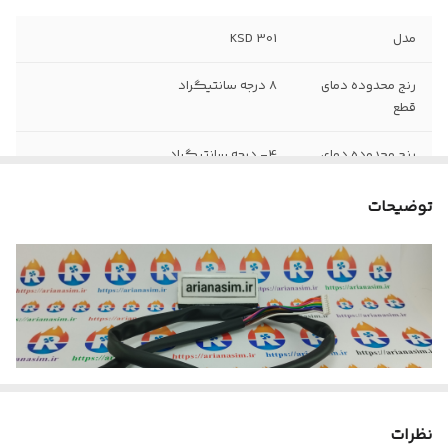
مدل
KSD 301
رنج‌ محدوده دمای
8 درجه سانتیگراد
قطع
رنج محدوده دمای
4- درجه سانتیگراد
وصل
توضیحات
نظرات
در یخچال فریزر پارس به دلیل باز و بست شدن درب یخچال و رد شدن این