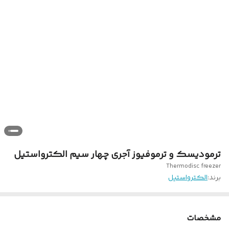
ترمودیسک و ترموفیوز آجری چهار سیم الکترواستیل
Thermodisc freezer
برند:
الکترواستیل
مشخصات