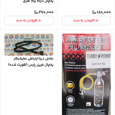
یخچال درجه یک فلزی
گرد(هایتکی و دانفوس)
270,000
180,000
افزودن به سبد
افزودن به سبد
کابل دیتا ارتباطی نمایشگر
یخچال فریزر پارس (تقویت شده)