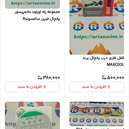
مجموعه رله اورلود کمپرسور
یخچال فریزر سامسونگ
قفل فلزی درب یخچال برند
MAXCOOL
380,000
500,000
افزودن به سبد
افزودن به سبد