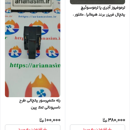
ترموفیوز آجری یا ترموسوئیچ
یخچال فریزر برند هیمالیا ، کلور ،
امرسان و ...
رله کمپرسور یخچالی طرح
ناسیونالی تک پین
100,000
380,000
افزودن به سبد
افزودن به سبد