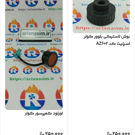
بوش لاستیکی بلوور کولر
اسپلیت کد AZ602
اورلود کمپرسور کولر
250,000
250,000