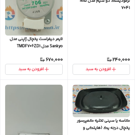
ترمودیسک دو سیم مدل N15
7041
تایمر دیفراست یخچال ژاپنی مدل
Sankyo مدل TMDF706ZD1
670,000
240,000
افزودن به سبد
افزودن به سبد
کاسه یا سینی تخلیه کمپرسور
یخچال درجه یک (هایتکی و