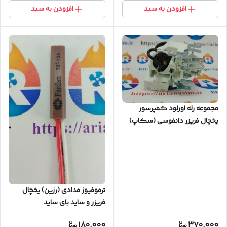
افزودن به سبد
افزودن به سبد
مجموعه رله اورلود کمپرسور
یخچال فریزر دانفوسی (سکاپ)
ترموفیوز مدادی (رزین) یخچال
فریزر و ساید بای ساید
180,000
370,000