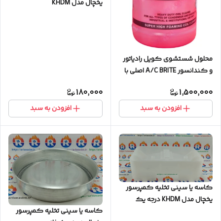
یخچال مدل KHDM
محلول شستشوی کویل رادیاتور
و کندانسور A/C BRITE اصلی با
غلظت بالا
180,000
1,500,000
افزودن به سبد
افزودن به سبد
کاسه یا سینی تخلیه کمپرسور
یخچال مدل KHDM درجه یک
کاسه یا سینی تخلیه کمپرسور
سفید رنگ