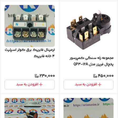
ترمینال فابریک برق کولر اسپلیت
۴ خانه فابریک
مجموعه رله سنگی کمپرسور
یخچال فریزر مدل QP3-12A
230,000
450,000
افزودن به سبد
افزودن به سبد