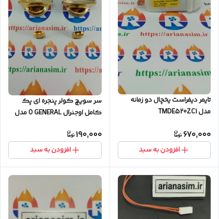
تایمر دیفراست یخچال دو زمانه
سر سویچ کولر پنجره ای پک
مدل TMDE520ZC1
کامل اوجنرال O GENERAL مدل
ژاپنی
190,000
670,000
افزودن به سبد
افزودن به سبد