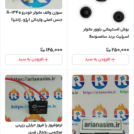
سوزن والف کولر خودرو R-134a
جنس اصلی وارداتی (پژو ـ زانتیا)
بوش لاستیکی بلوور کولر
اسپلیت برند سامسونگ
SAMSUNG
145,000
250,000
افزودن به سبد
افزودن به سبد
ترموفیوز یا فیوز حرارتی رزینی
مکعبی یخچال فریزر