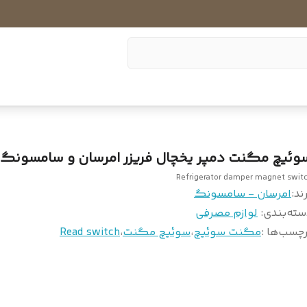
وئیچ مگنت دمپر یخچال فریزر امرسان و سامسونگ
Refrigerator damper magnet swit
ند:
امرسان - سامسونگ
سته‌بندی
:
لوازم مصرفی
چسب‌ها :
مگنت سوئیچ
،
سوئیچ مگنت
،
Read switch