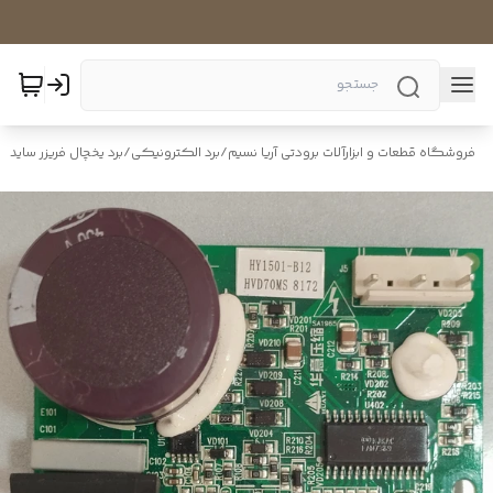
فروشگاه قطعات و ابزارآلات برودتی آریا نسیم
/
برد الکترونیکی
/
برد یخچال فریزر ساید