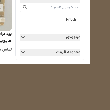
HiTech
برد درا
موجودی
هایویی
تماس ب
محدوده قیمت