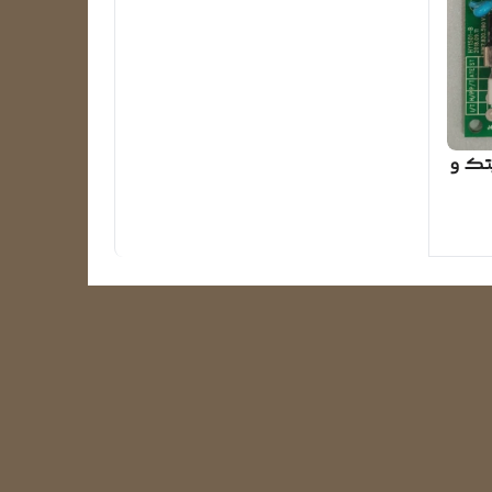
یتک و