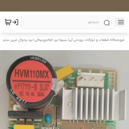
فروشگاه قطعات و ابزارآلات برودتی آریا نسیم
/
برد الکترونیکی
/
برد یخچال فریزر ساید