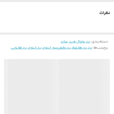
نظرات
دسته‌بندی
:
برد یخچال فریزر ساید
برچسب‌ها :
برد
،
برد هایتک
،
برد کمپرسور اینورتر
،
برد اینورتر
،
برد هایویی