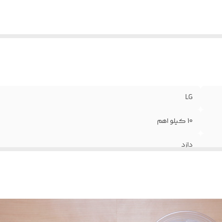
LG
10 کیلو اهم
دازد