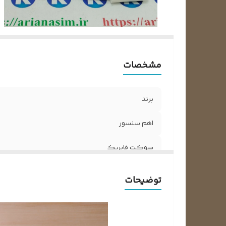
مشخصات
برند
اهم سنسور
سوکت فابریک
توضیحات