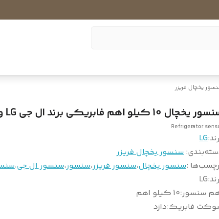
سور یخچال فریزر
ر یخچال 10 کیلو اهم فابریکی برند ال جی LG و مشابه
Refrigerator sens
ند:
LG
سته‌بندی
:
سنسور یخچال فریزر
چسب‌ها :
سنسور یخچال
،
سنسور فریزر
،
سنسور
،
سنسور ال جی
،
سنسور
ند
:
LG
هم سنسور
:
10 کیلو اهم
وکت فابریک
:
دازد