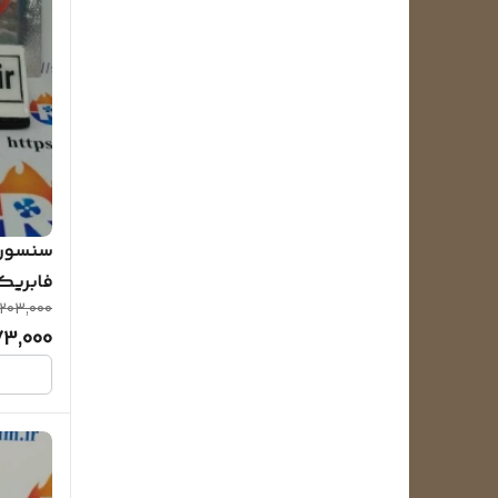
فابریکی 
203,000
73,000