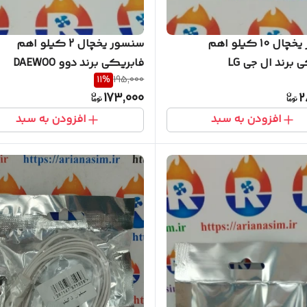
سنسور یخچال 10 کیلو اهم
سنسور یخچال 2 کیلو اهم
 برند ال جی LG
فابریکی برند دوو DAEWOO
11
%
195,000
173,000
2
افزودن به سبد
افزودن به سبد