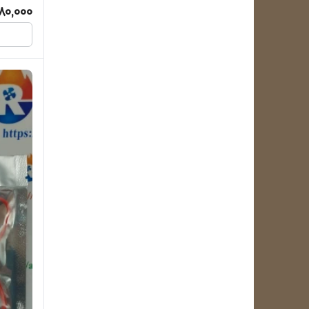
80,000
ارج
الکترواستیل
امرسان
ایران شرق
دونار
سیلوان
هیمالیا