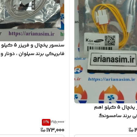
سنسور یخچال و فریز
فابریکی برند سیلوان ، دونار و
مشابه
سنسور یخچال 5 کیلو اهم
ی برند سامسونگ
11
%
195,000
مرسان
173,000
1