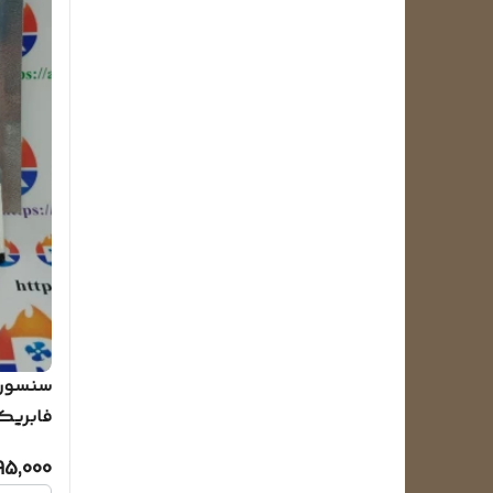
فابریک
SAMSUNG و ا
95,000