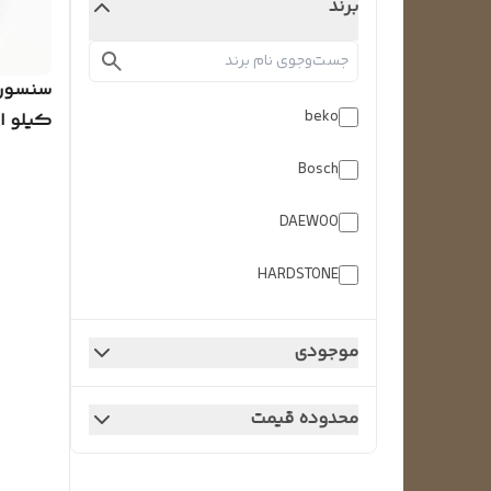
برند
beko
کیلو ا
SAMSUNG و ا
Bosch
DAEWOO
HARDSTONE
Hisense
موجودی
LG
محدوده قیمت
PARS
SNOWA