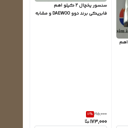
سنسور یخچال 2 کیلو اهم
فابریکی برند دوو DAEWOO و مشابه
سیم قرمز
ر 5 کیلو اهم
11
%
195,000
173,000