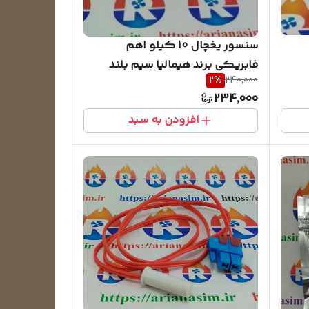
سنسور یخچال 10 کیلو اهم
فابریکی برند هیمالیا سیم بلند
2
%
240,000
234,000
افزودن به سبد