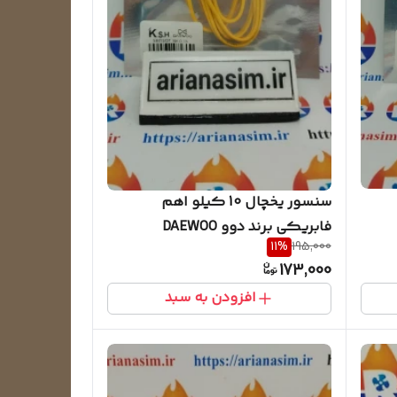
سنسور یخچال 10 کیلو اهم
فابریکی برند دوو DAEWOO
11
%
195,000
173,000
افزودن به سبد