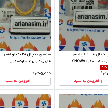
سنسور یخچال 10 کیلو اهم
سنسور یخچال 20 کیلو اهم
برند اسنوا SNOWA
فابریکی برند هاردستون
14
%
HARDSTONE
195,000
1
افزودن به سبد
افزودن به سبد