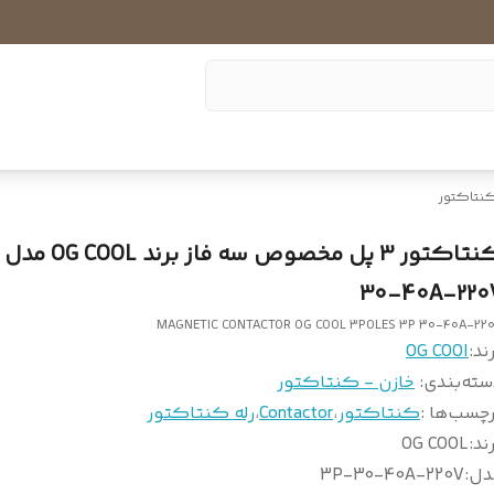
کنتاکتور
30-40A-220
MAGNETIC CONTACTOR OG COOL 3POLES 3P 30-40A-22
ند:
OG COOl
سته‌بندی
:
خازن - کنتاکتور
چسب‌ها :
کنتاکتور
،
Contactor
،
رله کنتاکتور
ند
:
OG COOL
دل
:
3P-30-40A-220V