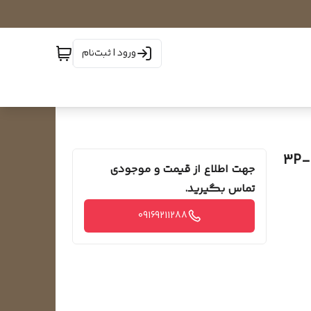
ورود | ثبت‌نام
کنتاکتور 3 پل مخصوص سه فاز برند OG COOL مدل 3P-
جهت اطلاع از قیمت و موجودی
تماس بگیرید.
09169211288