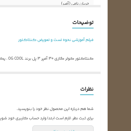
جریان نامی (آمپر)
تعداد پل
توضیحات
ولتاژ بوبین
فیلم آموزشی نحوه تست و تعویض کنتاکتور
نوع ولتاژ بوبین
و جریان دائم 40 آمپر را از تیغه های خود داراست.
نظرات
پیچ جهت نصب سیم به‌صورت مستقیم راحتی کار بیشتری 
شما هم درباره این محصول نظر خود را بنویسید.
وجود غشای حفاظتی به روی سیم پیچ بوبیین کنتاکتور؛ ا
برای ثبت نظر، لازم است ابتدا وارد حساب کاربری خود شوید
بیشتر می کند.