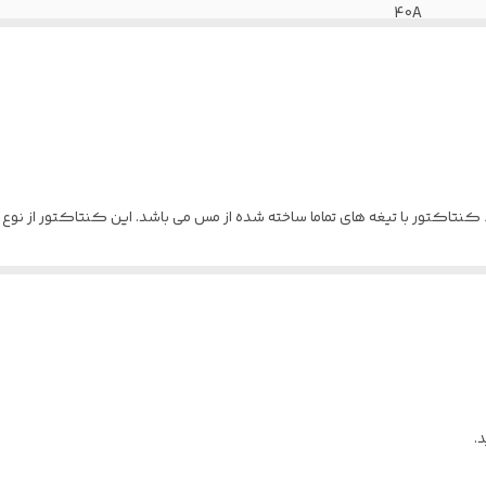
40A
3 پل
220V
AC
را برای تکسنین فراهم کرده است.
ین کنتاکتور را در مقابل رطوبت مقاوم کرده است ضمن اینکه بوبین از مس خال
.