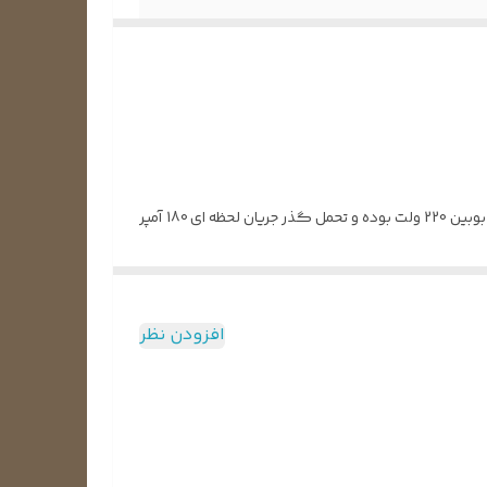
کنتاکتور کولر گازی 30 آمپر 3 پل برند OG COOL ، یک کنتاکتور با تیغه های تماما ساخته شده از مس می باشد. این کنتاکتور از نوع بوبین 220 ولت بوده و تحمل گذر جریان لحظه ای 180 آمپر
کنتاکتور کولر گازی 40 آمپر اوجی کول دارای سه کنتاکت جداگانه می باشد و می‌تواند دو مسیر را همزمان قطع و وصل کند. وجود سوکت های سایز استاندار 6 میلی‌متر و همچنین وجود
افزودن نظر
ص ساخته شده و همین امر طول عمر مفید بوبین را