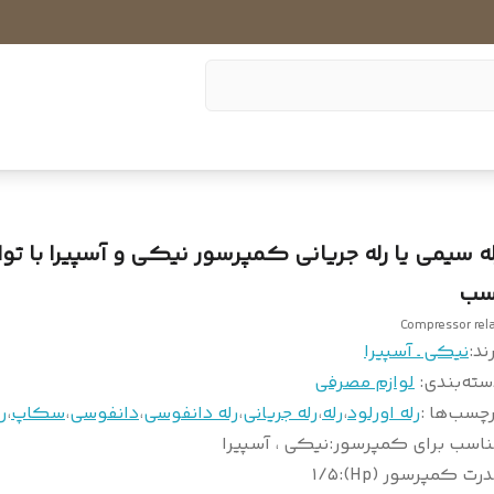
سب
Compressor rel
ند:
نیکی ـ آسپیرا
سته‌بندی
:
لوازم مصرفی
چسب‌ها :
رله اورلود
،
رله
،
رله جریانی
،
رله دانفوسی
،
دانفوسی
،
سکاپ
،
ر
ناسب برای کمپرسور
:
نیکی ، آسپیرا
رت کمپرسور (Hp)
:
۱/۵