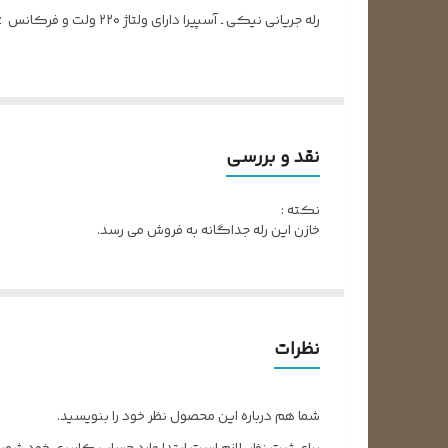
رله جریانی نیکی ـ آسپیرا دارای ولتاژ ۲۲۰ ولت و فرکانس ۵۰/۶۰Hz میباشد.
رله چیست؟
جامد فاقد بخش مکانیکی بوده و اجزای متحرکی ندارند. ا
نقد و بررسی
کنتاکتورها از لحاظ ساختمان فیزیکی و عملکردی مشابه با
نکته :
کار برده میشود.
خازن این رله جداگانه به فروش می رسد.
تفاوت رله و کلید
رله همان کلید است با این تفاوت که کلید را نمیتوان ا
اصلی یک کلید ویژگیها و امکانات بیشتری نیز دارا میبا
نظرات
انواع رله
شما هم درباره این محصول نظر خود را بنویسید.
رله شامل موارد زیر میشود :