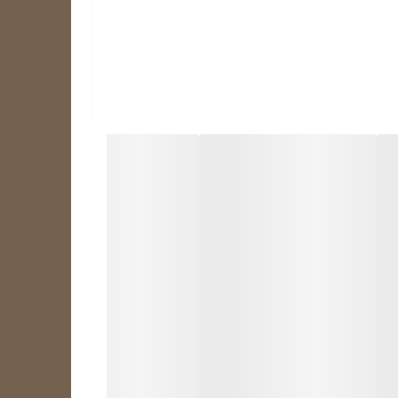
لی دو فلز به کار رفته است. در ساختمان داخلی آنها از
 دو فلز با هم به سمت فلزی که ضریب انبساط طولی