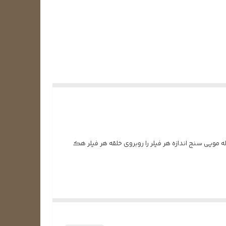
ر 0.026 اینچ تا حداکثر 0.090 اینچ را اندازه گیری کند. این لوله مویی سنج اندازه هر فیلر را روبروی خلقه هر فیلر هک