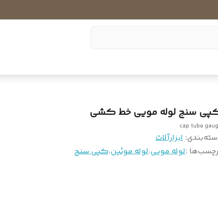
پی سنج لوله مویی خط کشی
cap tube gau
سته‌بندی
:
ابزارآلات
چسب‌ها :
لوله مویی
،
لوله موئین
،
کپی سنج