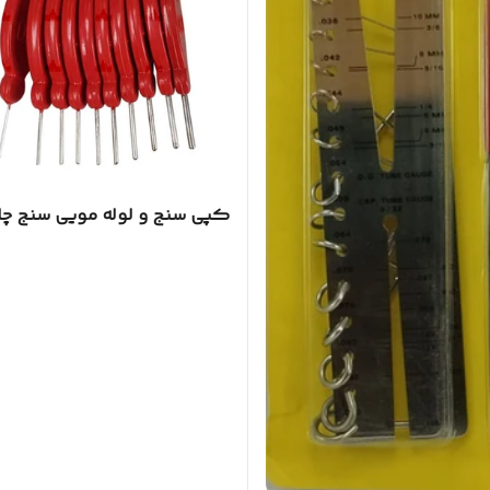
کپی سنج و لوله مویی سنج چا