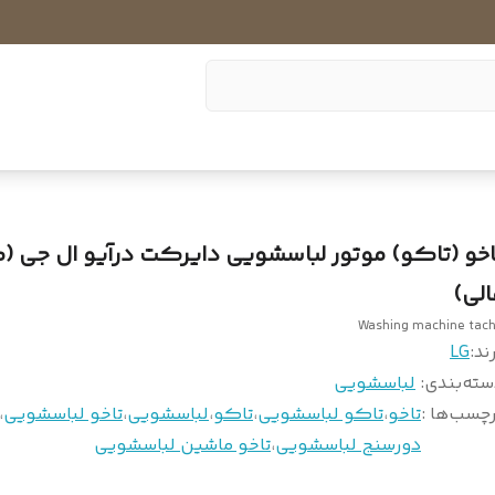
اخو (تاکو) موتور لباسشویی دایرکت درآیو ال جی 
الی)
Washing machine tac
ند:
LG
سته‌بندی
:
لباسشویی
چسب‌ها :
تاخو
،
تاکو لباسشویی
،
تاکو
،
لباسشویی
،
تاخو لباسشویی
،
دورسنج لباسشویی
،
تاخو ماشین لباسشویی