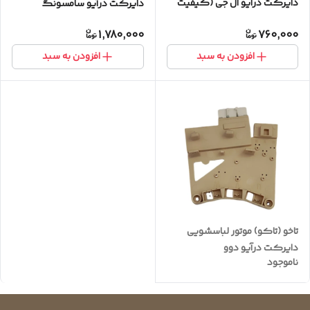
دایرکت درآیو ال جی (کیفیت
دایرکت درآیو سامسونگ
عالی)
(فابریک)
1,780,000
760,000
افزودن به سبد
افزودن به سبد
تاخو (تاکو) موتور لباسشویی
دایرکت درآیو دوو
ناموجود