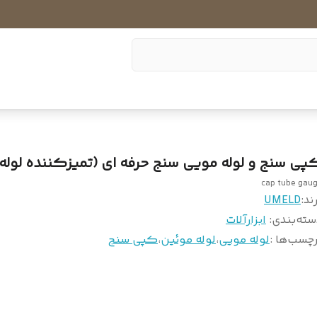
پی سنج و لوله مویی سنج حرفه ای (تمیزکننده‌ لوله
cap tube gau
ند:
UMELD
سته‌بندی
:
ابزارآلات
چسب‌ها :
لوله مویی
،
لوله موئین
،
کپی سنج