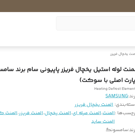
منت یخچال فریزر
لمنت لوله استیل یخچال فریزر پاپیونی سام برند سام
پارت اصلی با سوکت)
Heating Defrost Elemen
ند:
SAMSUNG
سته‌بندی
:
المنت یخچال فریزر
چسب‌ها :
المنت
،
المنت میله ای
،
المنت یخچال
،
المنت فریزر
،
المنت ک
المنت ساید
ند
:
سامسونگ