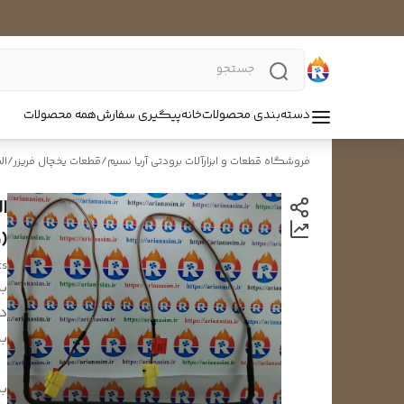
دسته‌بندی محصولات
خانه
پیگیری سفارش
همه محصولات
فروشگاه قطعات و ابزارآلات برودتی آریا نسیم
/
قطعات یخچال فریزر
/
ال
ا
(
ts
بر
د
بر
بر