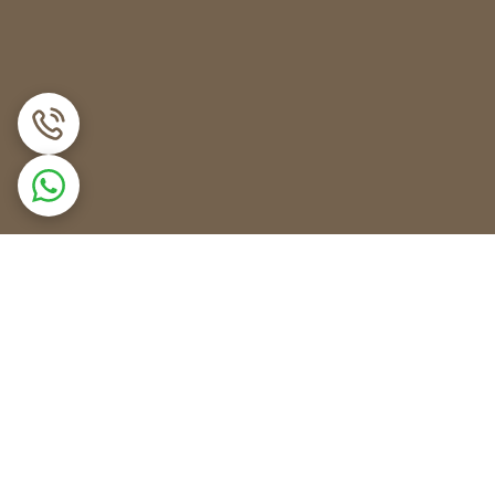
ط مواد غذایی مسدود نشده باشد.
تی انجام نشود.
 می‌آید ممکن است شما را کلافه کند. در برخی مواقع
دوباره از یخچال خود استفاده کنید.
ً در پشت یخچال یا زیر فریزر قرار دارند. هیتر المنت‌ها
 داخلی، باید برداشته شوند.
فشار زیادی به آن وارد نکنید، زیرا ممکن است بر اثر
ت جدید را در محل خود قرار داده و سیم‌های آن را متصل