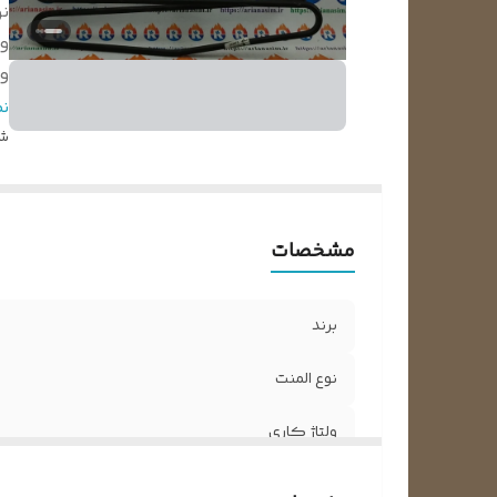
نو
ول
و
ا
ن
شن
مشخصات
برند
نوع المنت
ولتاژ کاری
وات المنت