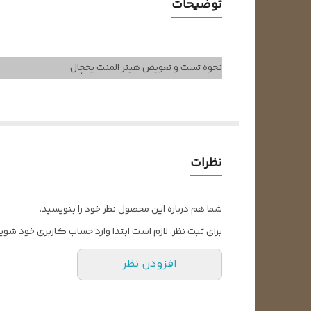
توضیحات
ابعاد طول و عرض
نحوه تست و تعویض هیتر المنت یخچال
📺
فیلم آموزشی نحوه تست هیتر المنت یخچال
یکی از معضلاتی که در یخچال‌های قدیمی وجود دارد، ایجا
نظرات
شروع به یخ‌زدن می‌کنند. حتماً تاکنون برفک زدن یخچال‌ها
همچنین این برفک‌ها عملکرد یخچال را با مشکل روبرو خ
شما هم درباره این محصول نظر خود را بنویسید.
خوشبختانه در یخچال‌های امروزی دیگر شاهد این مشکل نیست
برای ثبت نظر، لازم است ابتدا وارد حساب کاربری خود شوید
افزودن نظر