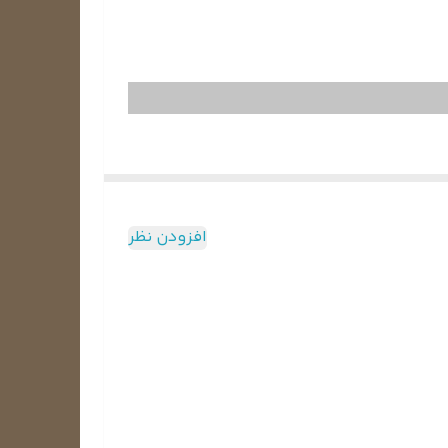
فاده می‌شود، بخار آب روی بدنه و قفسه‌های آن نشسته و
افزودن نظر
 یخچال قرار می‌گیرند.
تری را صرف کرده تا فضای داخل را خنک نگه دارد. اما
یخچال قرار نگرفته و این مانع برفک زدن می‌شود.