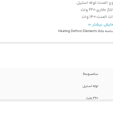
ع المنت
:
لوله استیل
تاژ کاری
:
220 ولت
ات المنت
:
1۴۰ وات
بعاد طول و عرض
:
2۹.۵ سانتی متر
مایش بیشتر
اسه کالا
Heating Defrost Elements
سامسونگ
لوله استیل
220 ولت
1۴۰ وات