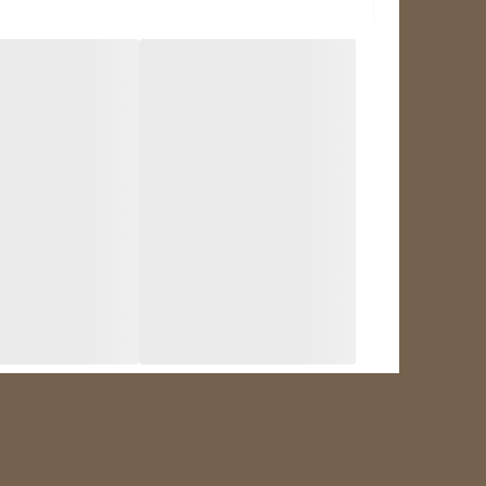
انواع هیتر المنت یخچال
هیتر المنت‌های یخچال در چهار نوع شیشه‌ای، آلومینیومی
که ابعاد بزرگ‌تری دارند، ضخامت و طول این هیترها بیشتر
گرفته می‌گیرند.
کاربرد هیتر المنت یخچال