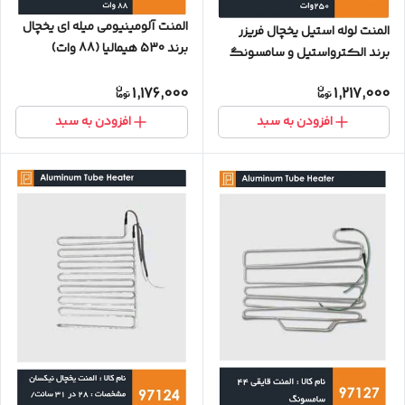
المنت آلومینیومی میله ای یخچال
المنت لوله استیل یخچال فریزر
برند 530 هیمالیا (88 وات)
برند الکترواستیل و سامسونگ
(۲۵۰ وات)
1,176,000
1,217,000
افزودن به سبد
افزودن به سبد