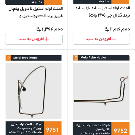
المنت لوله استیل ساید بای ساید
المنت لوله استیل U دوبل یخچال
برند LG ال جی (260 وات)
فریزر برند الکترواستیل و
سامسونگ (190 وات)
1,394,000
2,016,000
افزودن به سبد
افزودن به سبد