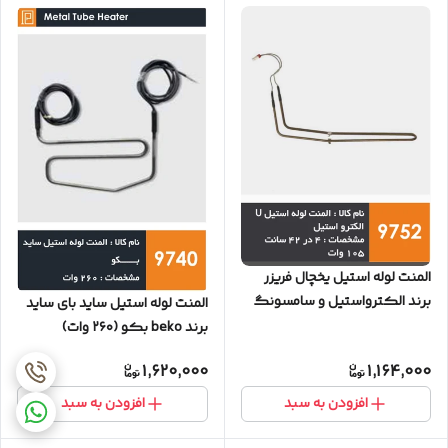
المنت لوله استیل یخچال فریزر
برند الکترواستیل و سامسونگ
المنت لوله استیل ساید بای ساید
105 وات
برند beko بکو (۲۶۰ وات)
1,620,000
1,164,000
افزودن به سبد
افزودن به سبد