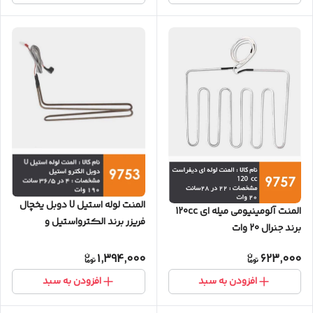
المنت لوله استیل U دوبل یخچال
المنت آلومینیومی میله ای 120cc
فریزر برند الکترواستیل و
برند جنرال 20 وات
سامسونگ 190 وات
1,394,000
623,000
افزودن به سبد
افزودن به سبد