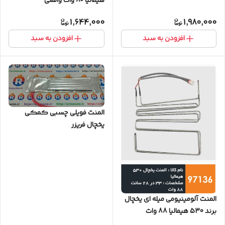
هیمالیا 80 وات واقعی
1,644,000
1,980,000
افزودن به سبد
افزودن به سبد
المنت فویلی چسبی کمکی
یخچال فریزر
المنت آلومینیومی میله ای یخچال
برند 530 هیمالیا 88 وات