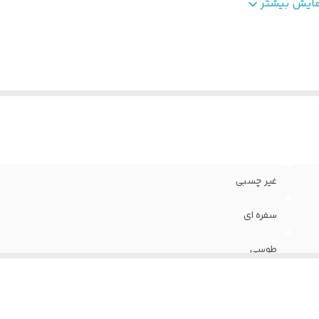
رض
:
۵ سانتی
مایش بیشتر
غیر چسبی
سفره ای
طوسی
۱۰ متر
۵ سانتی