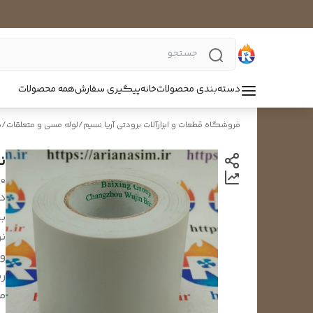
دسته‌بندی محصولات
خانه
پیگیری سفارش
همه محصولات
فروشگاه قطعات و ابزارآلات برودتی آریا نسیم
/
لوله مسی و متعلقات
/
ن
نو
pe
د
بر
نو
وی
ر
مت