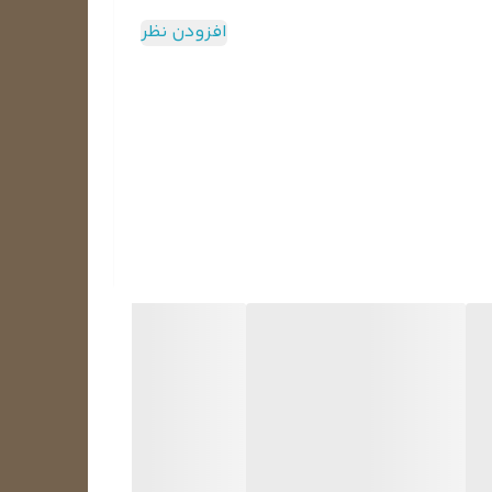
 سپس با استفاده از اسپری یا پمپ مخصوص، محلول را
افزودن نظر
ت و آلودگی‌ها نرم شده و از سطح جدا شوند.