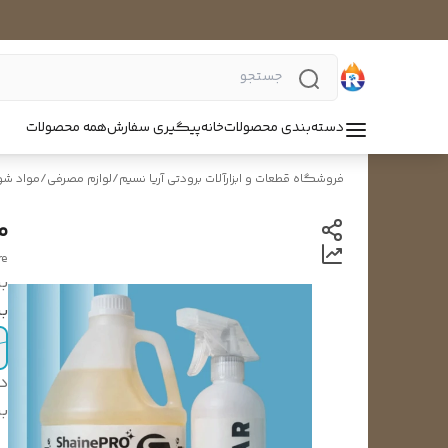
دسته‌بندی محصولات
خانه
پیگیری سفارش
همه محصولات
فروشگاه قطعات و ابزارآلات برودتی آریا نسیم
/
لوازم مصرفی
/
مواد شو
م
re
بر
ب
د
بر