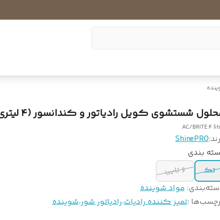
ینده
حلول شستشوی کویل رادیاتور و کندانسور (۴ لیتری)
AC/BRITE 4 lit
ند:
ShinePRO
سته بندی
تک
۶ تایی
سته‌بندی
:
مواد شوینده
چسب‌ها :
تمیز کننده رادیات
،
رادیاتور شور
،
شوینده