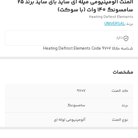
المنت آلومینیومی میله ای ساید بای ساید برند ۲۵
سامسونگ ۱۴۰ وات (با سوکت)
Heating Defrost Elements
برند:
UNIVERSAL
دارد
شناسه کالا
Heating Defrost Elements Code 9707
مشخصات
کد المنت
۹۷۰۷
برند
سامسونگ
نوع المنت
آلومینیومی لوله ای
ولتاژ کاری
۲۲۰ ولت