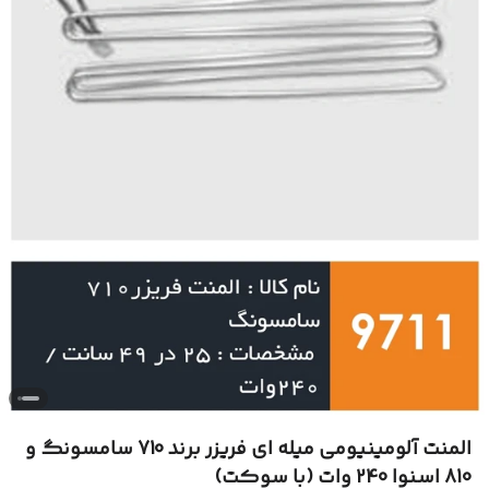
المنت آلومینیومی میله ای فریزر برند 710 سامسونگ و
810 اسنوا 240 وات (با سوکت)