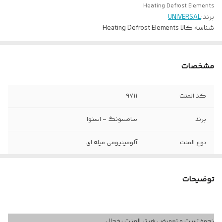
Heating Defrost Elements
برند:
UNIVERSAL
شناسه کالا
Heating Defrost Elements
مشخصات
کد المنت
۹۷11
برند
سامسونگ - اسنوا
نوع المنت
آلومینیومی میله ای
ولتاژ کاری
۲۲۰ ولت
توضیحات
وات المنت
240 وات
ابعاد طول و عرض
25 در 49 سانتی متر
نحوه تست و تعویض هیتر المنت یخچال