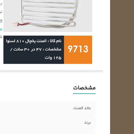
بر
نو
ول
و
ن
ا
شن
س
مشخصات
کد المنت
برند