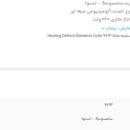
ند
:
سامسونگ - اسنوا
ع المنت
:
آلومینیومی میله ای
تاژ کاری
:
۲۲۰ ولت
ات المنت
:
125 وات
مایش بیشتر
بعاد طول و عرض
:
47 در 30 سانتی متر
اسه کالا
Heating Defrost Elements Code 97۱۳
وکت فابریک دارد
:
بله
۹۷1۳
سامسونگ - اسنوا