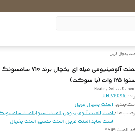
منت یخچال فریزر
ا 125 وات (با سوکت)
Heating Defrost Elemen
ند:
UNIVERSAL
سته‌بندی
:
المنت یخچال فریزر
چسب‌ها :
المنت
،
المنت آلومینیومی
،
المنت اسنوا
،
المنت سامسونگ
المنت ساید
،
المنت فریزر
،
المنت کمبی
،
المنت یخچال
د المنت
:
۹۷1۳