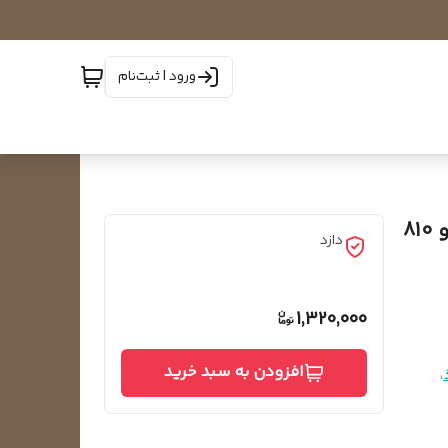
ورود | ثبت‌نام
المنت آلومینیومی میله ای یخچال برند 710 سامسونگ و 810
دازد
1,320,000
افزودن به سبد خرید
،