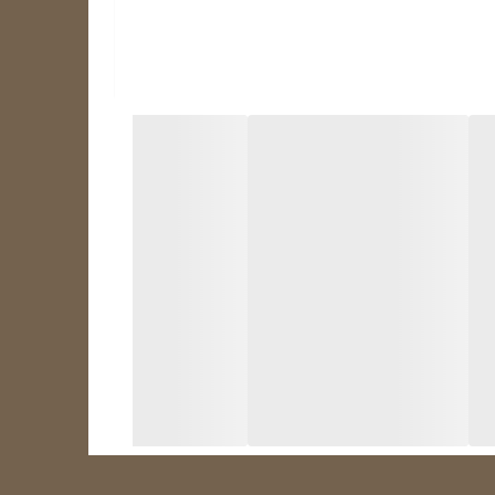
خچال دارای طول و ضخامت متفاوتی هستند. در یخچال‌هایی
 در پشت یخچال و در یخچال‌های قدیمی در زیر فریزر قرار