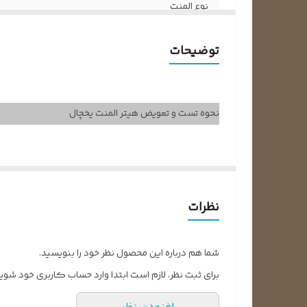
نوع المنت
ولتاژ کاری
توضیحات
وات المنت
ابعاد طول و عرض
نحوه تست و تعویض هیتر المنت یخچال
سوکت فابریک دارد
📺
فیلم آموزشی نحوه تست هیتر المنت یخچال
یکی از معضلاتی که در یخچال‌های قدیمی وجود دارد، ایجا
نظرات
شروع به یخ‌زدن می‌کنند. حتماً تاکنون برفک زدن یخچال‌ها
همچنین این برفک‌ها عملکرد یخچال را با مشکل روبرو خ
شما هم درباره این محصول نظر خود را بنویسید.
خوشبختانه در یخچال‌های امروزی دیگر شاهد این مشکل نیست
برای ثبت نظر، لازم است ابتدا وارد حساب کاربری خود شوید