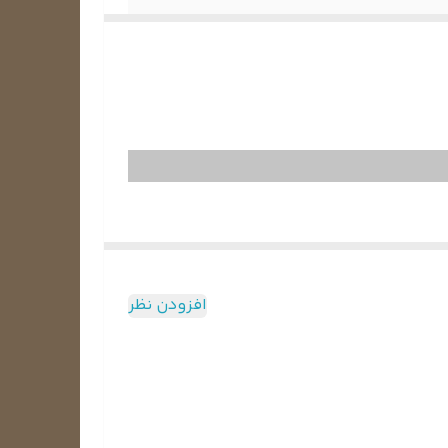
فاده می‌شود، بخار آب روی بدنه و قفسه‌های آن نشسته و
افزودن نظر
 یخچال قرار می‌گیرند.
تری را صرف کرده تا فضای داخل را خنک نگه دارد. اما
یخچال قرار نگرفته و این مانع برفک زدن می‌شود.