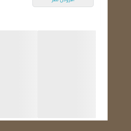
افزودن نظر
انواع هیتر المنت یخچال
هیتر المنت‌های یخچال در چهار نوع شیشه‌ای، آلومینیومی
که ابعاد بزرگ‌تری دارند، ضخامت و طول این هیترها بیشتر