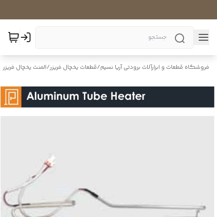
فروشگاه قطعات و ابزارآلات برودتی آریا نسیم
/
قطعات یخچال فریزر
/
المنت یخچال فریزر