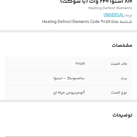
810 اسنوا 240 وات (با سوکت)
Heating Defrost Elements
برند:
UNIVERSAL
شناسه کالا
Heating Defrost Elements Code 9۷۵۹
مشخصات
کد المنت
۹۷۵۹
برند
سامسونگ - اسنوا
نوع المنت
آلومینیومی میله ای
ولتاژ کاری
۲۲۰ ولت
توضیحات
وات المنت
240 وات
ابعاد طول و عرض
25 در 49 سانتی متر