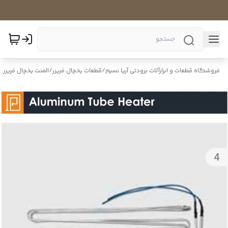
فروشگاه قطعات و ابزارآلات برودتی آریا نسیم
/
قطعات یخچال فریزر
/
المنت یخچال فریزر