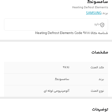
سامسونگ
Heating Defrost Elements
برند:
SAMSUNG
دارد
شناسه کالا
Heating Defrost Elements Code 97۸۱
مشخصات
کد المنت
۹۷۸۱
برند
سامسونگ
نوع المنت
آلومینیومی لوله ای
ولتاژ کاری
۲۲۰ ولت
توضیحات