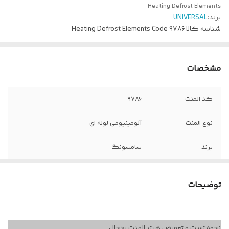
Heating Defrost Elements
برند:
UNIVERSAL
شناسه کالا
Heating Defrost Elements Code 9۷۸۶
مشخصات
کد المنت
۹۷86
نوع المنت
آلومینیومی لوله ای
برند
سامسونگ
ولتاژ کاری
۲۲۰ ولت
توضیحات
وات المنت
22۷ وات
ابعاد طول و عرض
62 در ۲4 سانتی متر
نحوه تست و تعویض هیتر المنت یخچال