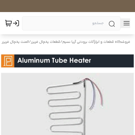
فروشگاه قطعات و ابزارآلات برودتی آریا نسیم
/
قطعات یخچال فریزر
/
المنت یخچال فریزر