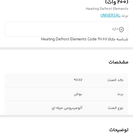
(۲۰۰ وات)
Heating Defrost Elements
برند:
UNIVERSAL
دارد
شناسه کالا
Heating Defrost Elements Code 9۷۸۷
مشخصات
کد المنت
۹۷۸۷
برند
بوش
نوع المنت
آلومینیومی میله ای
ولتاژ کاری
۲۲۰ ولت
توضیحات