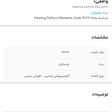
واقعی)
Heating Defrost Elements
برند:
یخساران
شناسه کالا
Heating Defrost Elements Code 9723
مشخصات
کد المنت
۹۷23
برند
یخساران
نوع المنت
آلومینیومی چسبی - فویلی سینی
ولتاژ کاری
220 ولت
توضیحات
وات المنت
85 وات
ابعاد طول و عرض
40.5 در 46 سانتی متر