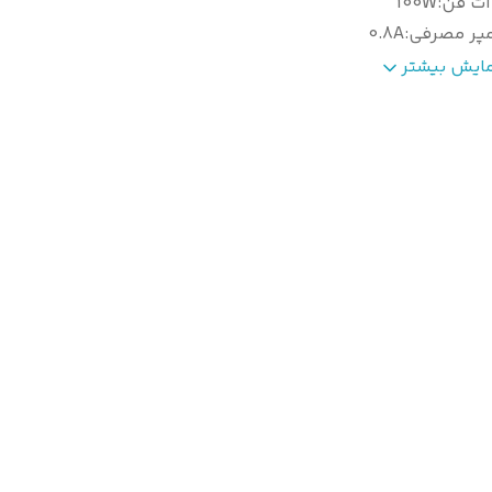
ات فن
:
100W
مپر مصرفی
:
0.8A
ول شفت بدون گردگیر
:
92mm یا 3.5in
مایش بیشتر
طر شفت
:
12.71mm یا 0.5in