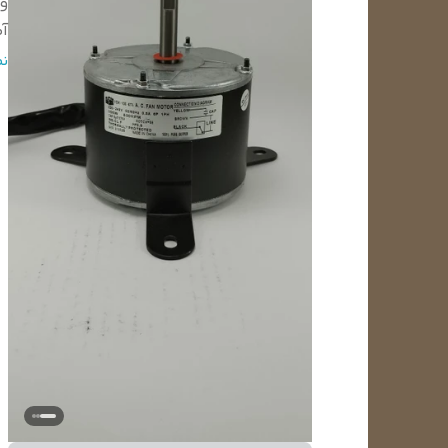
و
آ
ط
ن
ق