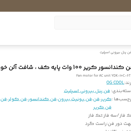
ن پنل بیرونی اسپلیت
کندانسور کریر 100 وات پایه کف ، شافت آلن خور
Fan motor for AC unit YDK-10C-6
ند:
OG COOL
سته‌بندی
:
فن پنل بیرونی اسپلیت
چسب‌ها :
کریر
،
فن
،
فن یونیت بیرون
،
فن کندانسور
،
فن کولر
،
فن 
فن کریر
 فاز/سه فاز
:
تک فاز
هت دور فن
:
راست گرد