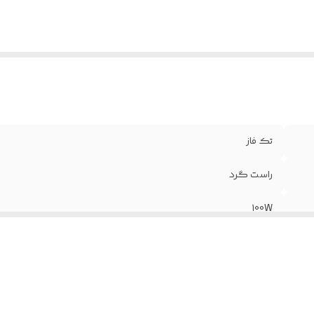
تک فاز
راست گرد
100W
0.8A
92mm یا 3.5in
12.71mm یا 0.5in