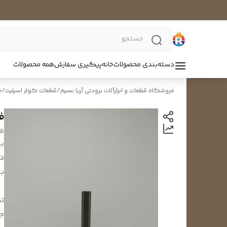
دسته‌بندی محصولات
خانه
پیگیری سفارش
همه محصولات
فروشگاه قطعات و ابزارآلات برودتی آریا نسیم
/
قطعات کولر اسپلیت
/
ف
فن 
T5
بر
د
بر
تک
ج