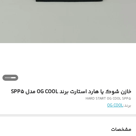
خازن شوک یا هارد استارت برند OG COOL مدل SPP۵
HARD START OG COOL SPP۵
برند:
OG COOL
مشخصات