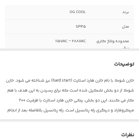
برند
OG COOL
مدل
SPP۵
محدوده ولتاژ کاری
۱۱۵VAC ~ 288VAC
برق
محدوده‌ی قدرت
4000BTU ~ 120000BTU
توضیحات
کمپرسور BTU
خازن شوک با نام خازن هارد استارت (hard start) نیز شناخته می شود. خازن
محدوده‌ی قدرت
۱۰H.P ~ 1/2H.P
شوک از دو بخش تشکیل شده است که برای رسیدن به این هدف با هم
کمپرسور اسب بخار
کار می کنند، این دو بخش، یکی خازن هارد استارت با ظرفیت ۲۰۰
میکروفاراد و دیگری رله پتانسیل است. رله پتانسیل بلافاصله بعد از انجام
کار خازن شوک و راه‌اندازی کمپرسور، خازن شوک را قطع می کند.
نظرات