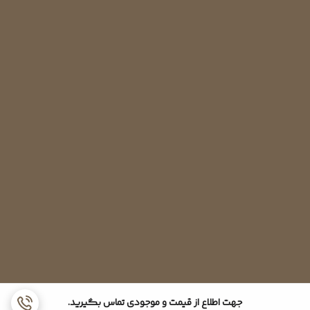
تعویض خازن کمپرسور :
خازن ها به گونه ای طراحی شده اند که قابل تعمیر نیستند. این ویژگی
جهت اطلاع از قیمت و موجودی تماس بگیرید.