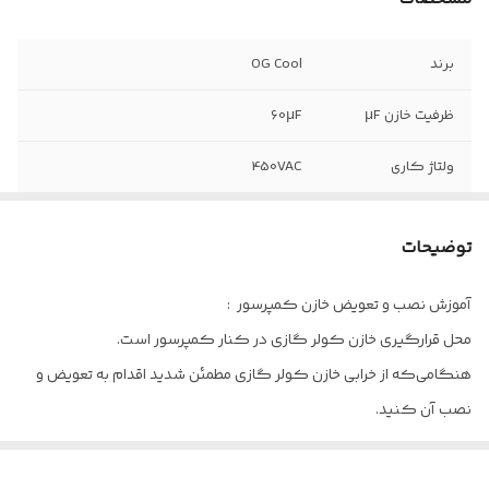
برند
OG Cool
ظرفیت خازن µF
60µF
ولتاژ کاری
450VAC
محدوده دمای
40- درجه سانتیگراد الی 85 درجه
کاری
سانتیگراد
توضیحات
نوع خازن
دائم کار روغنی
آموزش نصب و تعویض خازن کمپرسور :
محل قرارگیری خازن کولر گازی در کنار کمپرسور است.
تعداد پایه
2 پایه
هنگامی‌که از خرابی خازن کولر گازی مطمئن شدید اقدام به تعویض و
تلرانس خازن
5%
نصب آن کنید.
برای شروع لازم است تا یک خازن دقیقا مشابه خازن کولر گازی خود
خریداری کنید.