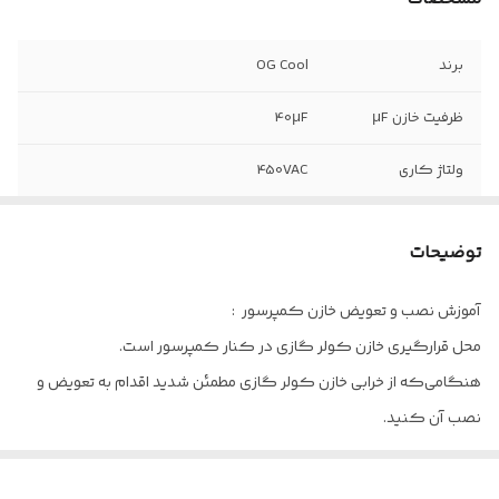
برند
OG Cool
ظرفیت خازن µF
40µF
ولتاژ کاری
450VAC
محدوده دمای
40- درجه سانتیگراد الی 85 درجه
کاری
سانتیگراد
توضیحات
نوع خازن
دائم کار روغنی
آموزش نصب و تعویض خازن کمپرسور :
محل قرارگیری خازن کولر گازی در کنار کمپرسور است.
تعداد پایه
2 پایه
هنگامی‌که از خرابی خازن کولر گازی مطمئن شدید اقدام به تعویض و
تلرانس خازن
5%
نصب آن کنید.
برای شروع لازم است تا یک خازن دقیقا مشابه خازن کولر گازی خود
خریداری کنید.