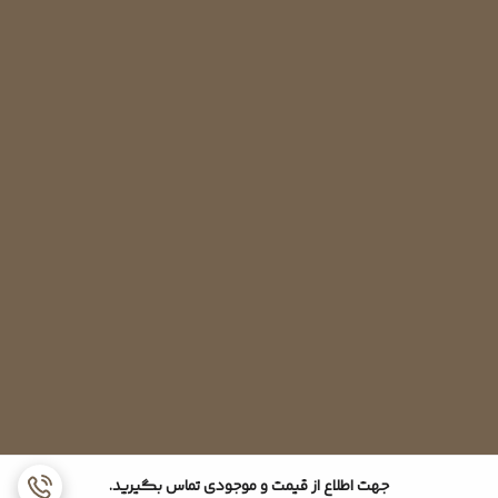
تعویض خازن کمپرسور :
خازن ها به گونه ای طراحی شده اند که قابل تعمیر نیستند. این ویژگی
جهت اطلاع از قیمت و موجودی تماس بگیرید.