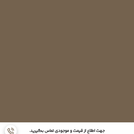
تعویض خازن کمپرسور :
خازن ها به گونه ای طراحی شده اند که قابل تعمیر نیستند. این ویژگی
جهت اطلاع از قیمت و موجودی تماس بگیرید.