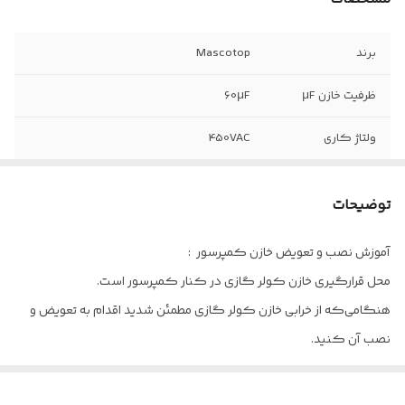
برند
Mascotop
ظرفیت خازن µF
60µF
ولتاژ کاری
450VAC
محدوده دمای
40- درجه سانتیگراد الی 85 درجه
کاری
سانتیگراد
توضیحات
نوع خازن
دائم کار روغنی
آموزش نصب و تعویض خازن کمپرسور :
محل قرارگیری خازن کولر گازی در کنار کمپرسور است.
تعداد پایه
2 پایه
هنگامی‌که از خرابی خازن کولر گازی مطمئن شدید اقدام به تعویض و
تلرانس خازن
5%
نصب آن کنید.
برای شروع لازم است تا یک خازن دقیقا مشابه خازن کولر گازی خود
خریداری کنید.