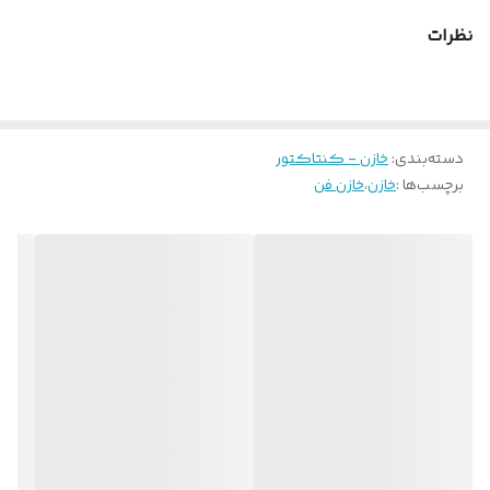
نظرات
دسته‌بندی
:
خازن - کنتاکتور
بسیاری از مولتی­ مترهای سطح متوسط امکان اندازه­ گیری مقدار ظرفیت
برچسب‌ها :
خازن
،
خازن فن
خازنی را در تست خازن دارند. پروبها را به ترمینالهای خازن وصل کنید، مولتی
متر را در حالت تست خازن قرار داده و عدد نمایش داده شده در صفحه نمایش
را قرائت کنید. بیشتر خازنها یک تلرانس تولید دارند وقتی که نو هستند
اختلاف ۱۰%± و یا کمتر در مقایسه با مقدار نوشته شده بر روی خازن مناسب
است. معمولا خازنهایی که فرسوده می ­شوند، مقدار ظرفیت آنها افت می­
کند. و در هنگامی که در این تست قرائت مولتی متر به زیر مقدار ذکر
شده سقوط کند خازن بایستی تعویض شود.