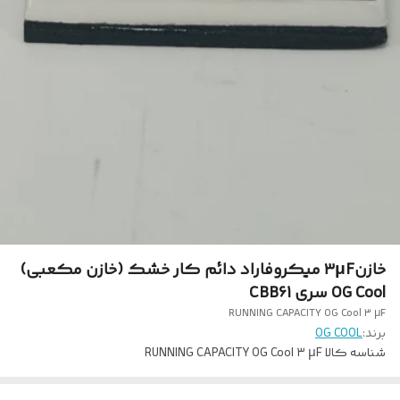
خازن۳µF میکروفاراد دائم کار خشک (خازن مکعبی)
OG Cool سری CBB61
RUNNING CAPACITY OG Cool ۳ µF
برند:
OG COOL
شناسه کالا
RUNNING CAPACITY OG Cool ۳ µF