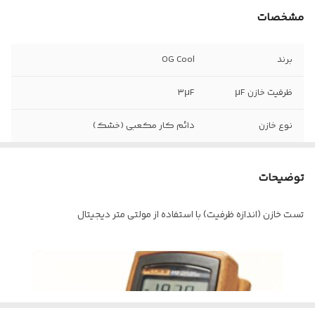
مشخصات
برند
OG Cool
ظرفیت خازن µF
۳µF
نوع خازن
دائم کار مکعبی (خشک)
ولتاژ کاری
450VAC
توضیحات
محدوده دمای
40- درجه سانتیگراد الی 85 درجه
کاری
سانتیگراد
تست خازن (اندازه ظرفیت) با استفاده از مولتی متر دیجیتال
تعداد پایه
2 پایه
تلرانس خازن
5%