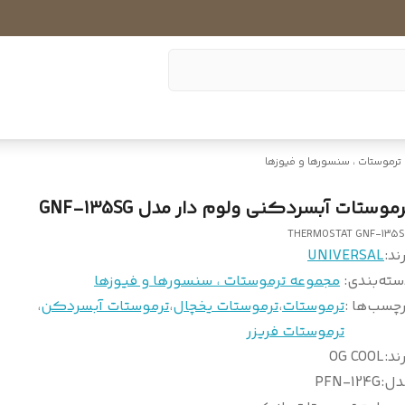
ترموستات ، سنسورها و فیوزها
موستات آبسردکنی ولوم دار مدل GNF-135SG
THERMOSTAT GNF-135
ند:
UNIVERSAL
سته‌بندی
:
مجموعه ترموستات ، سنسورها و فیوزها
چسب‌ها :
ترموستات
،
ترموستات یخچال
،
ترموستات آبسردکن
،
ترموستات فریزر
ند
:
OG COOL
دل
:
PFN-124G