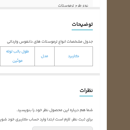
نوع طرح ترموستات
محل استفاده
توضیحات
رنج محدوده دمایی قطع
جدول مشخصات انواع ترموستات های دانفوس وارداتی
رنج‌ محدوده دمای وصل
طول بالب لوله
کاربرد
مدل
موئین
نوع و اندازه بالب
یخچال فریزی
077B6208
1200
محل قرارگیری بالب
یخچال فریزری
900
077B6172
تحمل ولتاژ کاری
نظرات
(فیلوری)
فریزری روکش دار
077B2325
2400
تعداد پایه
شما هم درباره این محصول نظر خود را بنویسید.
فریزری
077B0023
1000
برای ثبت نظر، لازم است ابتدا وارد حساب کاربری خود شوید
فریزری
077B1636
1000