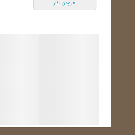
یخچالی
077B0021
1000
افزودن نظر
آب سردکنی
077B0027
1200
آب سردکنی
077B1721
1200
هوایی
077B1379
500
جدول مشخصات انواع ترموستا
تعداد فیش
کاربرد
2
یخچال ساده
2
یخچال جذبی
2
فریزر
2
یخچال با دکمه فشاری برای برفک زدایی
3
فریزر با سیگنال استاندارد