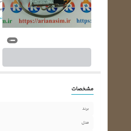
ن
م
ر
ن
ر
نو
م
تح
تع
مشخصات
برند
مدل