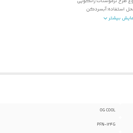
وع طرح ترموستات
:
رانکویی
حل استفاده
:
آبسردکن
نج محدوده دمایی قطع
:
3 الی ۵ درجه سانتیگراد
مایش بیشتر
نج‌ محدوده دمای وصل
:
۹
ع و اندازه بالب
:
متوسط ۷۰۰mm
حل قرارگیری بالب
:
دور بدنه مخزن
مل ولتاژ کاری
:
۵ آمپر
داد پایه
:
۲ عدد
OG COOL
PFN-124G