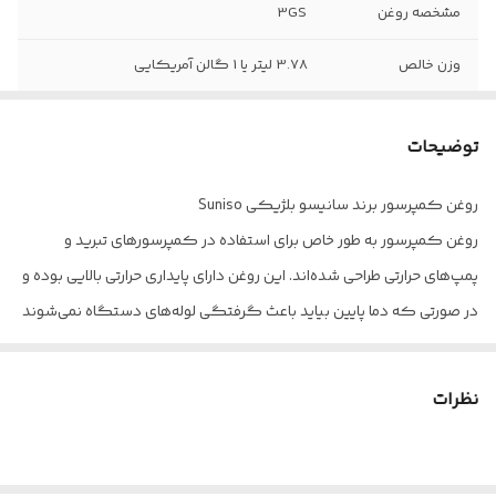
مشخصه روغن
3GS
وزن خالص
3.78 لیتر یا 1 گالن آمریکایی
توضیحات
روغن کمپرسور برند سانیسو بلژیکی Suniso
روغن کمپرسور به طور خاص برای استفاده در کمپرسورهای تبرید و
پمپ‌های حرارتی طراحی شده‌اند. این روغن دارای پایداری حرارتی بالایی بوده و
در صورتی که دما پایین بیاید باعث گرفتگی لوله‌های دستگاه نمی‌شوند
یا به عبارت دیگر از آنجایی که فاقد موم هستند تمایلی به موم شدن ندارد.
نظرات