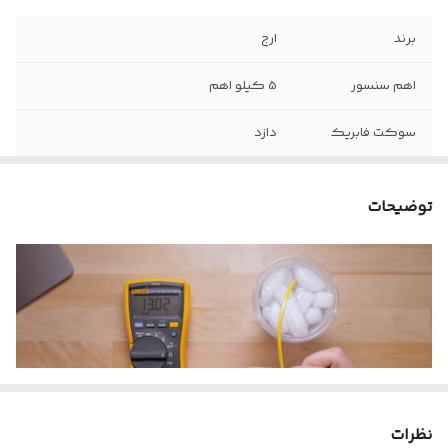
برند
ارج
اهم سنسور
5 کیلو اهم
سوکت فابریک
دازد
توضیحات
نظرات