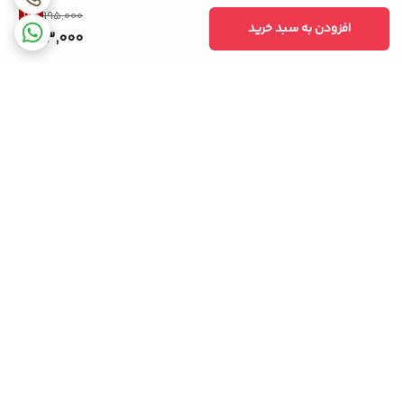
11
%
195,000
منظور جلوگیری از پایین آمدن دمای بیشتر به کمپرسور فرمان می دهد
افزودن به سبد خرید
173,000
که فرایند تولید سرما را قطع کند.
سنسور دمای فریزر
همان طور که از نامش مشخص است، اندازه گیری دمای داخل فریزر از
وظایف این نوع سنسور می باشد. سنسور تعبیه شده در فریزر از افزایش و یا
کاهش مقدار مشخص شده دمای فریزر جلوگیری می کند.
برگشت به بالا
سنسور محیطی یخچال
سنسور دمای محیط یکی دیگر از سنسورهای کاربردی به کار رفته در
یخچال فریزر ها است، که وظیفه اصلی ان اندازه گیری دما محیطی و انتقال
آن به برد الکترونیکی می باشد که با توجه به این اطلاعات ولتاژ وارد شده
ضمانت اصالت کالا
به کمپرسور تنظیم می شود.