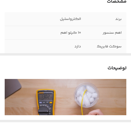
مشخصات
برند
الکترواستیل
اهم سنسور
10 کیلو اهم
سوکت فابریک
دازد
توضیحات