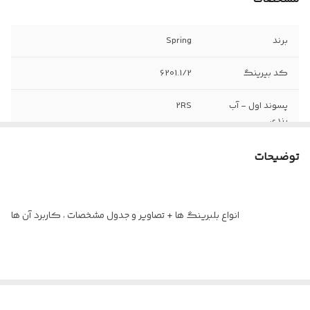
برند
Spring
کد بیرینگ
6201.1/2
پسوند اول - آب
2RS
بندی
پسوند دوم -
C3
توضیحات
دامنه لقی
پسوند سوم - نوع
TN
انواع بلبرینگ ها + تصاویر و جدول مشخصات ، کاربرد آن ها
قفسه
انواع بلبرینگ / معرفی انواع بلبرینگ / انواع بلبرینگ و رولبرینگ