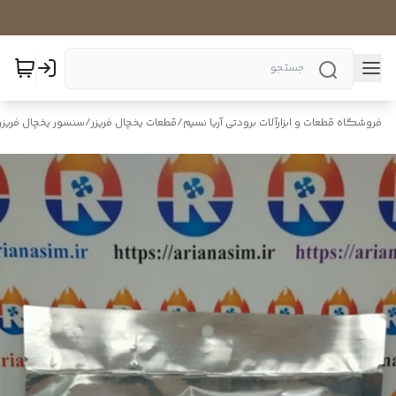
فروشگاه قطعات و ابزارآلات برودتی آریا نسیم
/
قطعات یخچال فریزر
/
سنسور یخچال فریزر