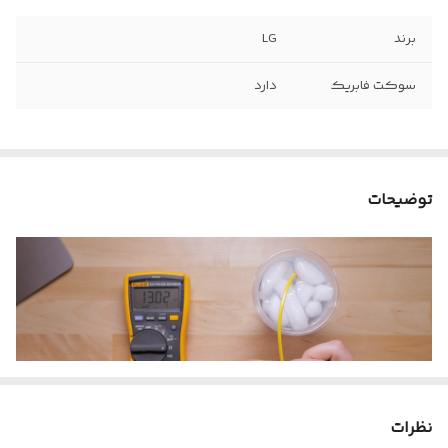
برند
LG
سوکت فابریک
دارد
توضیحات
نظرات