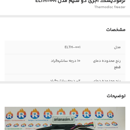
ترمودیسک آجری دو سیم مدل ELTH-001
Thermodisc freezer
مشخصات
مدل
ELTH-001
رنج‌ محدوده دمای
10 درجه سانتیگراد
قطع
رنج محدوده دمای
2- درجه سانتیگراد
وصل
توضیحات