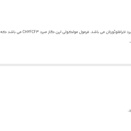
HFC
100%
13.6kg
به دلیل تاثیرات مخربب گاز R134a بر لایه اوزون و ایجاد گرمایش بیش از
رائه می شود.
ان به استفاده عمده در سیستم های تبرید و تهویه مطبوع مسکونی و تجاری، انواع چیلر تراکمی
اشاره کرد.
تر و روغن پلی آلکلین گلیکول می باشد.
.