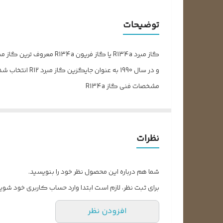
ترکیبات مولکولی
توضیحات
میزان خلوص
وزن خالص
و در سال 1990 به عنوان جایگزین گاز مبرد R12 انتخاب شد.
مشخصات فنی گاز R134a
استفاده و جایگزینی می باشد. رنگ سیلندر کپسول گاز مبرد R134a به رنگ آبی روشن می باشد و در وزن 13.6 کیلوگرم به بازار ا
از موارد استفاده گاز R134a می تو
نظرات
خشک کن صنعتی و درایر تبریدی کمپرسور هوای فشرده 
روغن های سازگار با این گاز مبرد از نوع روغن پلی ال اس
شما هم درباره این محصول نظر خود را بنویسید.
از گاز مبرد R134a به عنوان جایگزین برای گاز های R12، R409A و R401 استفاده می گردد.
برای ثبت نظر، لازم است ابتدا وارد حساب کاربری خود شوید
افزودن نظر