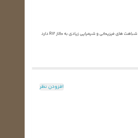
گاز مبرد R134a یا گاز فریون R134a معروف ترین گاز مبرد تترافلوئورتان می باشد. فرمول مولکولی این گاز مبرد CH2FCF3 می باشد که شباهت های فیزیکی و شیمیایی زیادی به گاز R12 دارد
 حد در حال حاضر گاز R1234YF برای جایگزینی این گاز فریون انتخاب شده است و در بیشتر کشورهای توسعه یافته در حال
 و همچنین چیلر جذبی، به عنوان حلال تمیز کننده و همچنین
افزودن نظر