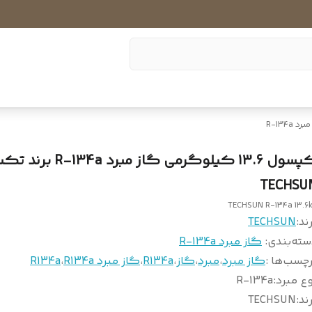
د R-134a
کپسول 13.6 کیلوگرمی گاز مبرد 4a
TECHSU
TECHSUN R-134a 13.6
ند:
TECHSUN
سته‌بندی
:
گاز مبرد R-134a
چسب‌ها :
گاز مبرد
،
مبرد
،
گاز
،
R134a
،
گاز مبرد R134a
،
R134a
ع مبرد
:
R-134a
ند
:
TECHSUN