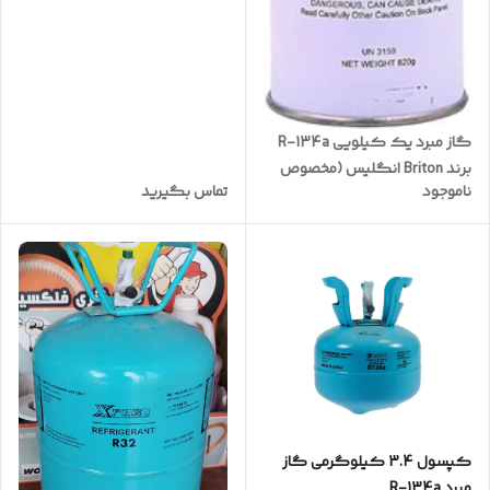
گاز مبرد یک کیلویی R-134a
برند Briton انگلیس (مخصوص
ناموجود
تماس بگیرید
کولر و یخچال های خارجی)
کپسول 3.4 کیلوگرمی گاز
مبرد R-134a