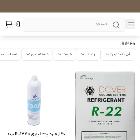
R134a
جدیدترین
برندها
قیمت
دسته‌بندی
فقط محصو
گاز مبرد یک لیتری R-134a برند