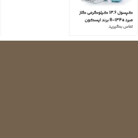
کپسول 13.6 کیلوگرمی گاز
مبرد R-134a برند ایسکون
تماس بگیرید
ISECON