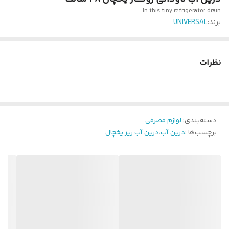
In this tiny refrigerator drain
برند:
UNIVERSAL
نظرات
دسته‌بندی
:
لوازم مصرفی
برچسب‌ها :
درین آب
،
درین آب ریز یخچال