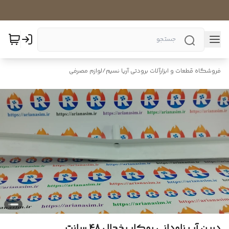
فروشگاه قطعات و ابزارآلات برودتی آریا نسیم
/
لوازم مصرفی
درین آب ناودانی روکار یخچال 48 سانت