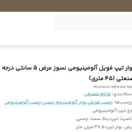
نوار تیپ فویل آلومینیومی نسوز عرض 5 سان
عتی (۴۵ متری)
Aluminum adhesive ta
سته‌بندی
:
لوازم مصرفی
چسب‌ها :
چسب فویلی
،
نوار آلومینیوم چسبی
،
چسب آلومینیومی
وع تیپ
:
آلومینیومی
اصیت تیپ
:
یک سمت چسبی
رض نوار تیپ
:
۴۸.۵ میلی متر