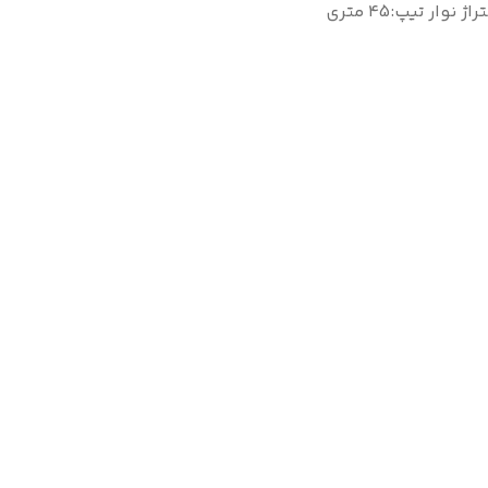
راژ نوار تیپ
:
۴5 متری