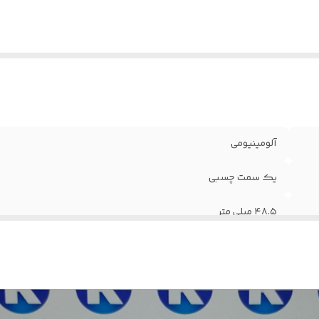
آلومینیومی
یک سمت چسبی
۴۸.۵ میلی متر
۴5 متری