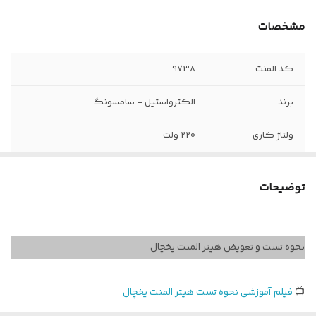
مشخصات
کد المنت
۹۷38
برند
الکترواستیل - سامسونگ
ولتاژ کاری
220 ولت
وات المنت
100 وات
توضیحات
ابعاد طول و عرض
4 در 36 سانتی متر
سوکت فابریک
بله
نحوه تست و تعویض هیتر المنت یخچال
دارد
نوع المنت
لوله استیل
📺
فیلم آموزشی نحوه تست هیتر المنت یخچال