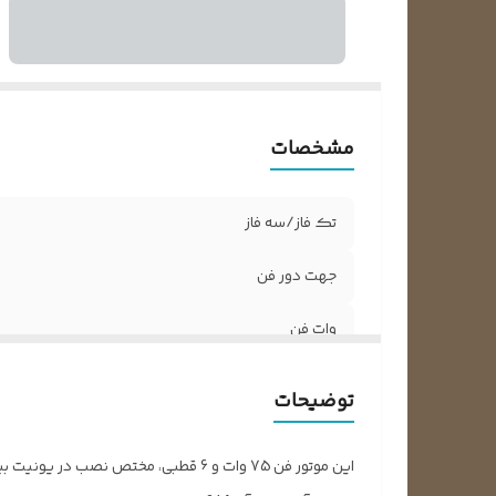
مشخصات
تک فاز/سه فاز
جهت دور فن
وات فن
آمپر مصرفی
توضیحات
طول شفت بدون گردگیر
قطر شفت