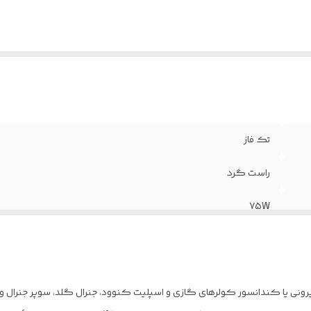
تک فاز
راست گرد
75W
0.68A
98mm یا 3.8in
12mm یا 0.47in