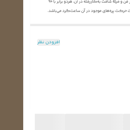
بوده و آمپر نامی آن 0.68A می‌باشد. ظرفیت خازن راه‌اندازی که این قطعه نیاز دارد نیز، 5 میکروفاراد با ولتاژ 450 ولت است. طول بدنۀ موتور فن و میلۀ شافت به‌کاررفته در آن، هردو برابر با 90
افزودن نظر