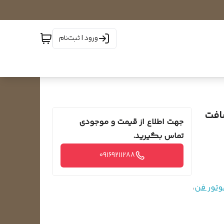
ورود | ثبت‌نام
است‌گرد ۷۵ وات شافت
جهت اطلاع از قیمت و موجودی
تماس بگیرید.
09169211288
وتور فن
،