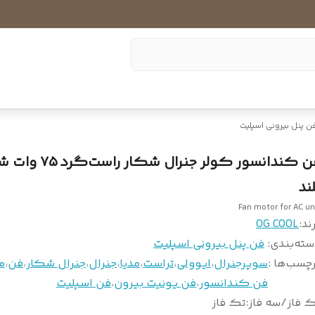
ن پنل بیرونی اسپلیت
فن کندانسور کولر جنرال شکار ر
لند
Fan motor for AC un
ند:
OG COOL
سته‌بندی
:
فن پنل بیرونی اسپلیت
چسب‌ها :
سوپرجنرال
،
ایوولی
،
تراست
،
مدیا
،
جنرال
،
جنرال شکار
،
فن
،
م
فن کندانسور
،
فن یونیت بیرون
،
فن اسپلیت
 فاز/سه فاز
:
تک فاز