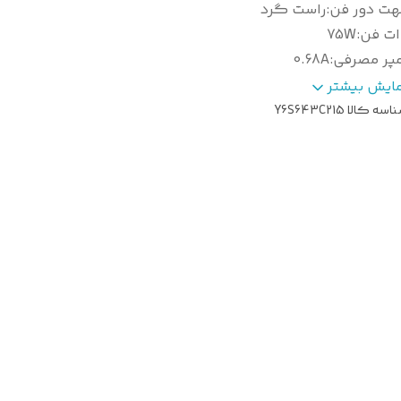
هت دور فن
:
راست گرد
ات فن
:
75W
مپر مصرفی
:
0.68A
ول شفت بدون گردگیر
:
98mm یا 3.8in
مایش بیشتر
طر شفت
:
12mm یا 0.47in
اسه کالا
Y6S643C215