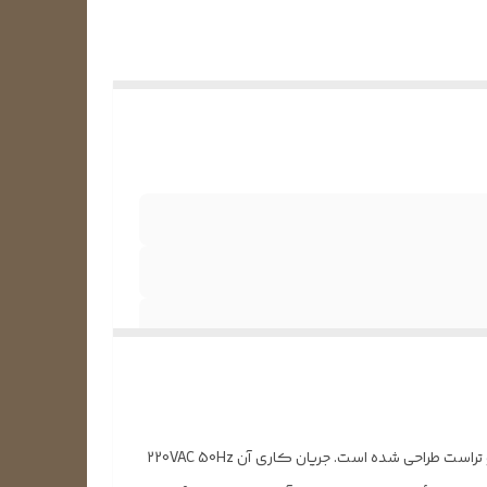
این موتور فن 75 وات و 6 قطبی، مختص نصب در یونیت بیرونی یا کندانسور کولرهای گازی و اسپلیت کنوود، جنرال گلد، سوپر جنرال و تراست طراحی شده است. جریان کاری آن 220VAC 50Hz