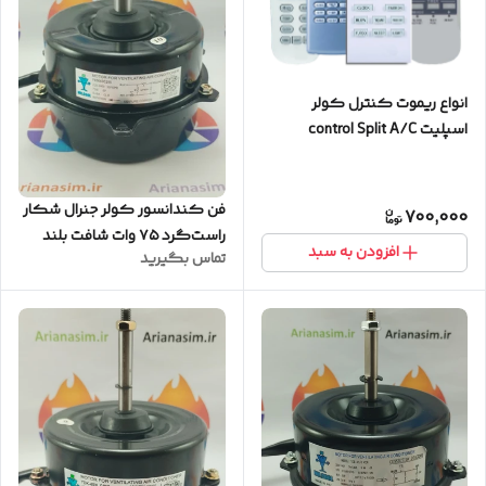
انواع ریموت کنترل کولر
اسپلیت control Split A/C
فن کندانسور کولر جنرال شکار
700,000
راست‌گرد ۷۵ وات شافت بلند
افزودن به سبد
تماس بگیرید
(کیفیت عالی)