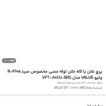
پرچ کن یا لاله کن لوله مسی مخصوص مبرد R-410a
ولیو VALUE مدل VFT-808U-MlS
VALUE Flaring tool VFT-808UL-MIS
شناسه کالا
VALUE VFT-808U-MlS