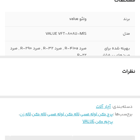
مشخصات
برند
ولئو value
مدل
VALUE VFT-808U-MlS
بهینه شده برای
مبرد R-410a , مبرد R-32 , مبرد R-290 , مبرد
مبردهای پر فشار
R-22
ویژگی خاص
لاله کردن بلندتر نسبت به لاله های بازار
نظرات
دسته‌بندی
:
آچار آلات
برچسب‌ها :
پرچ کن لوله مسی
،
لاله کن لوله مسی
،
لاله کن
،
لاله زن
،
پرچم کن
،
VALUE