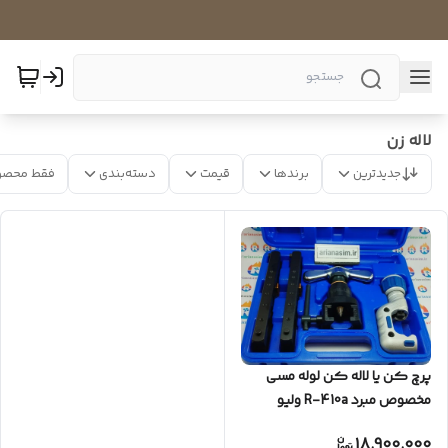
لاله زن
جدیدترین
برندها
قیمت
دسته‌بندی
فقط محصو
پرچ کن یا لاله کن لوله مسی
مخصوص مبرد R-410a ولیو
VALUE مدل VFT-808U-MlS
18,900,000